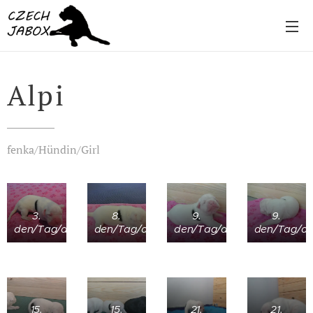
Alpi
fenka/Hündin/Girl
3.
8.
9.
9.
den/Tag/day
den/Tag/day
den/Tag/day
den/Tag/d
15.
15.
21.
21.