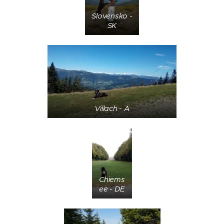
Slovensko -
SK
Villach - A
Chiems
ee - DE