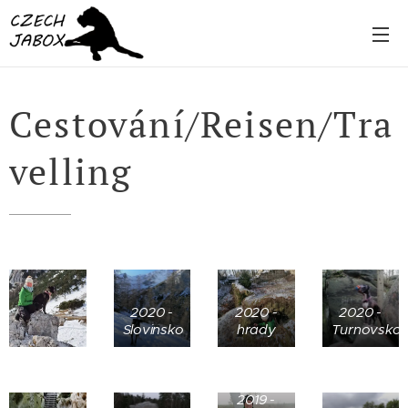
Cestování/Reisen/Tra
velling
2020 -
2020 -
2020 -
Slovinsko
hrady
Turnovsko
2019 -