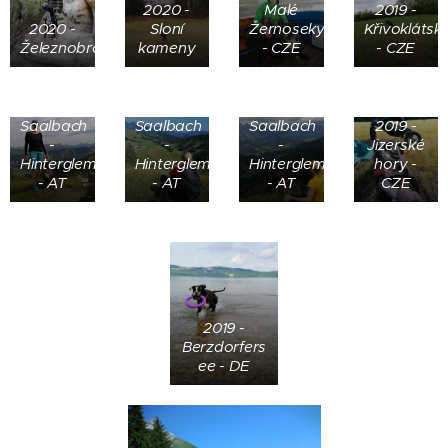
2020 -
Malé
2019 -
2020 -
Sloní
Žernoseky
Křivoklátsk
Železnobrodsko
kameny
- CZE
- CZE
2019 -
2019 -
2019 -
Saalbach
Saalbach
Saalbach
2019 -
-
-
-
Jizerské
Hinterglemm
Hinterglemm
Hinterglemm
hory -
- AT
- AT
- AT
CZE
2019 -
Berzdorfers
ee - DE