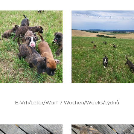
E-Vrh/Litter/Wurf 7 Wochen/Weeks/týdnů